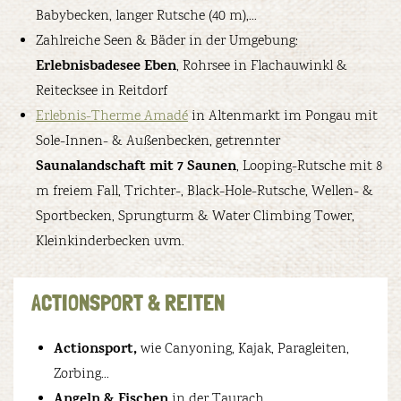
Babybecken, langer Rutsche (40 m),…
Zahlreiche Seen & Bäder in der Umgebung:
Erlebnisbadesee Eben
, Rohrsee in Flachauwinkl &
Reitecksee in Reitdorf
Erlebnis-Therme Amadé
in Altenmarkt im Pongau mit
Sole-Innen- & Außenbecken, getrennter
Saunalandschaft mit 7 Saunen
, Looping-Rutsche mit 8
m freiem Fall, Trichter-, Black-Hole-Rutsche, Wellen- &
Sportbecken, Sprungturm & Water Climbing Tower,
Kleinkinderbecken uvm.
ACTIONSPORT & REITEN
Actionsport,
wie Canyoning, Kajak, Paragleiten,
Zorbing…
Angeln & Fischen
in der Taurach