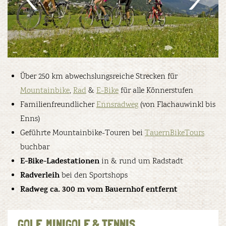
Über 250 km abwechslungsreiche Strecken für
Mountainbike
,
Rad
&
E-Bike
für alle Könnerstufen
Familienfreundlicher
Ennsradweg
(von Flachauwinkl bis
Enns)
Geführte Mountainbike-Touren bei
TauernBikeTours
buchbar
E-Bike-Ladestationen
in & rund um Radstadt
Radverleih
bei den Sportshops
Radweg ca. 300 m vom Bauernhof entfernt
GOLF, MINIGOLF & TENNIS